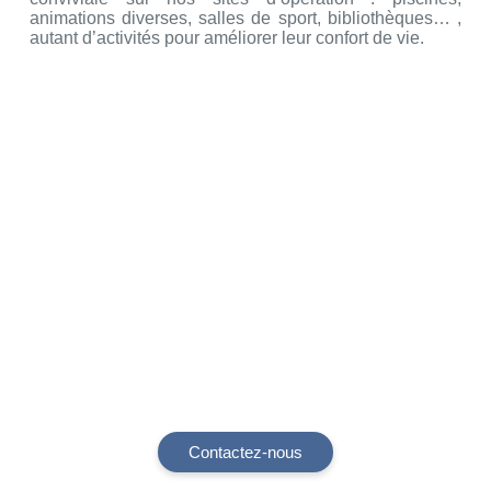
animations diverses, salles de sport, bibliothèques… ,
autant d’activités pour améliorer leur confort de vie.
Notre mission est de fournir des services
de qualité à chaque étape de votre projet
Contactez-nous