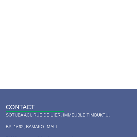
de qualité à chaque
CONTACT
SOTUBA ACI, RUE DE L’IER, IMMEUBLE TIMBUKTU,
BP :1662, BAMAKO- MALI