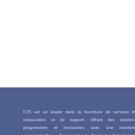
Notre mission est 
F2S est un leader dans la fourniture de services d
restauration et de support, offrant des solution
progressives et innovantes avec une réactivit